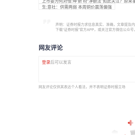
上市委为何对恒:坤‘新’材“净额法”如此关注？原来
生;意社：供需两弱 本周铜价震荡偏强
声明：证券时报力求信息真实、准确，文章提及内
下载“证券时报”官方APP，或关注官方微信公众
网友评论
登录
后可以发言
网友评论仅供其表达个人看法，并不表明证券时报立场