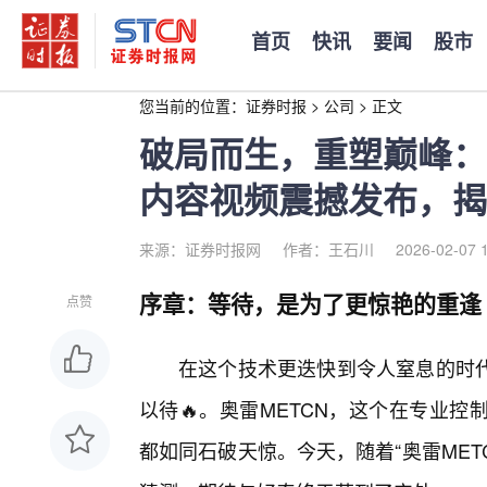
首页
快讯
要闻
股市
您当前的位置：
证券时报
>
公司
>
正文
破局而生，重塑巅峰：
内容视频震撼发布，揭
来源：证券时报网
作者：王石川
2026-02-07 
序章：等待，是为了更惊艳的重逢
点赞
在这个技术更迭快到令人窒息的时
以待🔥。奥雷METCN，这个在专业
都如同石破天惊。今天，随着“奥雷ME