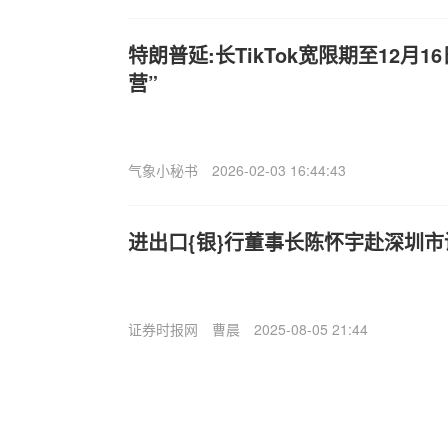
特朗普延:长TikTok宽限期至12月1
营”
气象小秘书
2026-02-03 16:44:43
进出口{银}行董事长陈怀宇赴深圳市
证券时报网
曹晨
2025-08-05 21:44