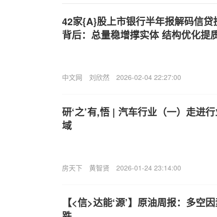
42家{A}股上市银行半年报解码信贷
背后：总量稳增撑实体 结构优化提
中文网
刘欣然
2026-02-04 22:27:00
研‘之’有,悟 | 汽车行业（一）走
域
房天下
黄智贤
2026-01-24 23:14:00
【<信>达能‘源’】原油周报：多空
跌