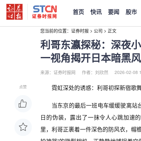
首页
快讯
要闻
股市
您当前的位置：
证券时报
>
公司
>
正文
利哥东瀛探秘：深夜小
一视角揭开日本暗黑风
来源：证券时报网
作者：刘欣然
2026-02-08 
霓虹深处的诱惑：利哥初探新宿歌舞
点赞
当东京的最后一班电车缓缓驶离站
日的伪装，露出了一抹令人心跳加速的
里，利哥正裹着一件深色的防风衣，帽檐