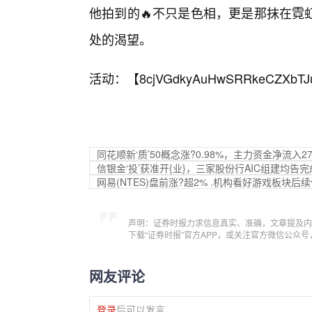
他拍到的🔥不只是色相，更是那抹在霓
处的渴望。
活动：【
8cjVGdkyAuHwSRRkeCZXbTJ
同花顺新‘质’50概念涨?0.98%，主力资金净流入2
信银金‘投’获准开{业}，三家股份行AIC组建均告
网易(NTES)盘前涨?超2% .机构看好游戏板块后
声明：证券时报力求信息真实、准确，文章提及内
下载“证券时报”官方APP，或关注官方微信公众
网友评论
登录
后可以发言